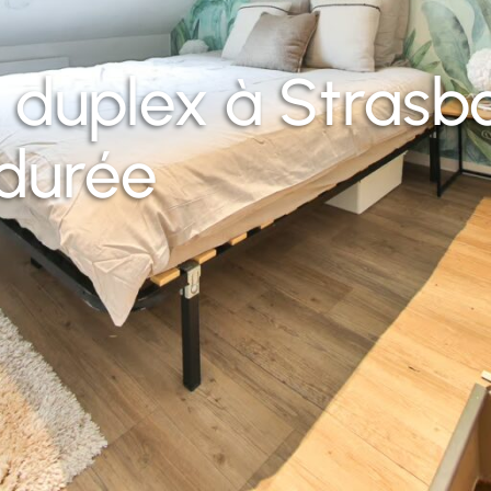
 duplex à Strasbo
 durée