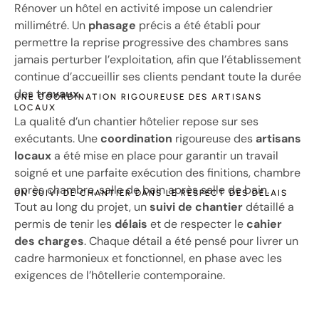
Rénover un hôtel en activité impose un calendrier
millimétré. Un
phasage
précis a été établi pour
permettre la reprise progressive des chambres sans
jamais perturber l’exploitation, afin que l’établissement
continue d’accueillir ses clients pendant toute la durée
des
travaux
.
UNE COORDINATION RIGOUREUSE DES ARTISANS
LOCAUX
La qualité d’un chantier hôtelier repose sur ses
exécutants. Une
coordination
rigoureuse des
artisans
locaux
a été mise en place pour garantir un travail
soigné et une parfaite exécution des finitions, chambre
après chambre, salle de bain après salle de bain.
UN SUIVI DE CHANTIER DANS LE RESPECT DES DÉLAIS
Tout au long du projet, un
suivi de chantier
détaillé a
permis de tenir les
délais
et de respecter le
cahier
des charges
. Chaque détail a été pensé pour livrer un
cadre harmonieux et fonctionnel, en phase avec les
exigences de l’hôtellerie contemporaine.