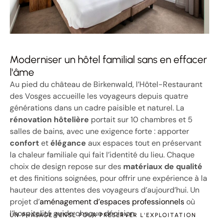
Moderniser un hôtel familial sans en effacer
l'âme
Au pied du château de Birkenwald, l’Hôtel-Restaurant
des Vosges accueille les voyageurs depuis quatre
générations dans un cadre paisible et naturel. La
rénovation hôtelière
portait sur 10 chambres et 5
salles de bains, avec une exigence forte : apporter
confort
et
élégance
aux espaces tout en préservant
la chaleur familiale qui fait l’identité du lieu. Chaque
choix de design repose sur des
matériaux de qualité
et des finitions soignées, pour offrir une expérience à la
hauteur des attentes des voyageurs d’aujourd’hui. Un
projet d’
aménagement d’espaces professionnels
où
l’hospitalité guide chaque décision.
UN PHASAGE PENSÉ POUR PRÉSERVER L'EXPLOITATION